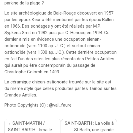
parking de la plage ?
Le site archéologique de Baie-Rouge découvert en 1957
par les époux Keur a été mentionné par les époux Bullen
en 1966. Des sondages y ont été réalisés par M.P.
Sypkens Smit en 1982 puis par C. Henocq en 1994. Ce
dernier a mis en évidence une occupation elenan-
ostionoïde (vers 1100 ap. J.-C.) et surtout chican-
ostionoïde (vers 1500 ap. J.C.). Cette dernière occupation
en fait l’un des sites les plus récents des Petites Antilles
qui aurait pu être contemporain du passage de
Christophe Colomb en 1493.
La céramique chican-ostionoïde trouvée sur le site est
du même style que celles produites par les Taïnos sur les
Grandes Antilles.
Photo Copyrights (C) : @val_faure
Navigation
SAINT-MARTIN /
SAINT-BARTH : La voile à
SAINT-BARTH : Irma le
St Barth, une grande
de