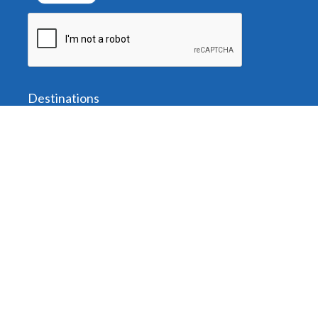
Destinations
Saint Barthélemy
Saint-Martin
Anguilla
Autres îles
Guide gratuit
Informations
Acheter un billet
Mes réservations
Classes et conseils à bord
Au port
Horaires