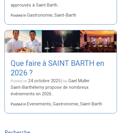
restaurants
approuvés à Saint Barth…
incontournables
Gastronomie
Saint-Barth
Posted in
,
de
Saint
Barth
:
notre
sélection
gourmande
Que faire à SAINT BARTH en
2026 ?
24 octobre 2025
Gael Muller
Posted on
|
by
Saint-Barthélemy propose de nombreux
événements en 2026…
Evenements
Gastronomie
Saint-Barth
Posted in
,
,
Recherche