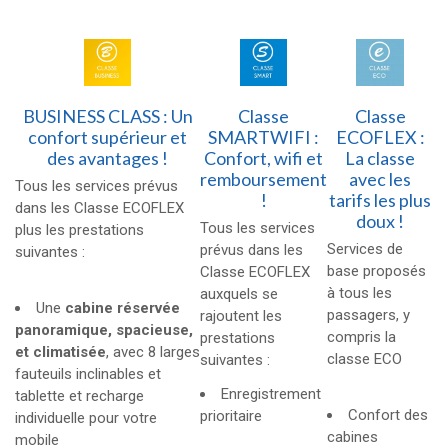
BUSINESS CLASS : Un
Classe
Classe
confort supérieur et
SMARTWIFI :
ECOFLEX :
des avantages !
Confort, wifi et
La classe
remboursement
avec les
Tous les services prévus
!
tarifs les plus
dans les Classe ECOFLEX
doux !
Tous les services
plus les prestations
Services de
prévus dans les
suivantes :
base proposés
Classe ECOFLEX
à tous les
auxquels se
Une
cabine réservée
passagers, y
rajoutent les
panoramique, spacieuse,
compris la
prestations
et climatisée
, avec 8 larges
classe ECO
suivantes :
fauteuils inclinables et
Enregistrement
tablette et recharge
Confort des
prioritaire
individuelle pour votre
cabines
mobile