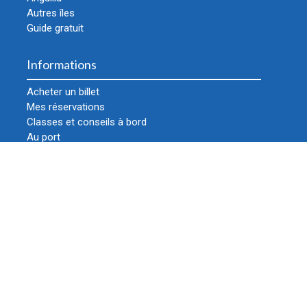
Autres îles
Guide gratuit
Informations
Acheter un billet
Mes réservations
Classes et conseils à bord
Au port
Horaires
Bien préparer votre voyage !
La compagnie
Blog
Eco-Responsable
Nos bateaux
Nos points de vente
Nous contacter