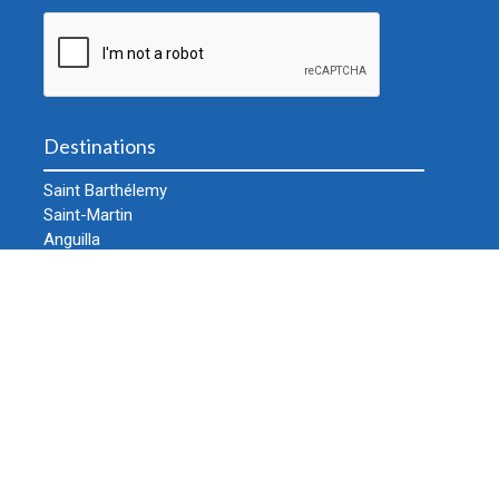
Destinations
Saint Barthélemy
Saint-Martin
Anguilla
Autres îles
Guide gratuit
Informations
Acheter un billet
Mes réservations
Classes et conseils à bord
Au port
Horaires