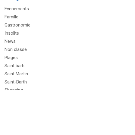
Evenements
Famille
Gastronomie
Insolite
News
Non classé
Plages
Saint barh
Saint Martin
Saint-Barth
Shopping
Le blog de VOYAGER : plages, hotspots, bon plans,
culture, news…
10 restaurants incontournables de
Saint Barth : notre sélection gourmande
Suivez-nous sur les réseaux sociaux